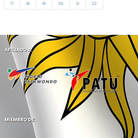
17
18
19
20
21
22
AFILIADO A:
MIEMBRO DE: