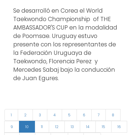
Se desarrolló en Corea el World
Taekwondo Championship of THE
AMBASSADOR'S CUP en la modalidad
de Poomsae. Uruguay estuvo
presente con los representantes de
la Federación Uruguaya de
Taekwondo, Florencia Perez y
Mercedes Sabaj bajo la conducción
de Juan Egures.
1
2
3
4
5
6
7
8
9
10
11
12
13
14
15
16