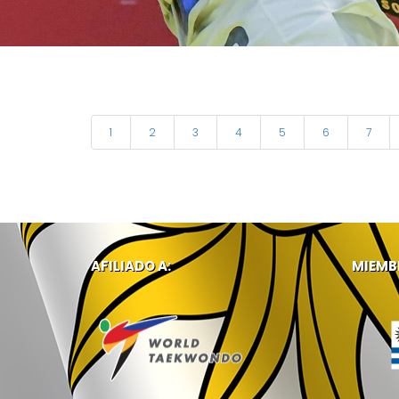
1
2
3
4
5
6
7
AFILIADO A:
MIEMB