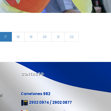
17
18
19
20
21
22
CONTACTO:
Canelones 982
2902 0974 / 2902 0877