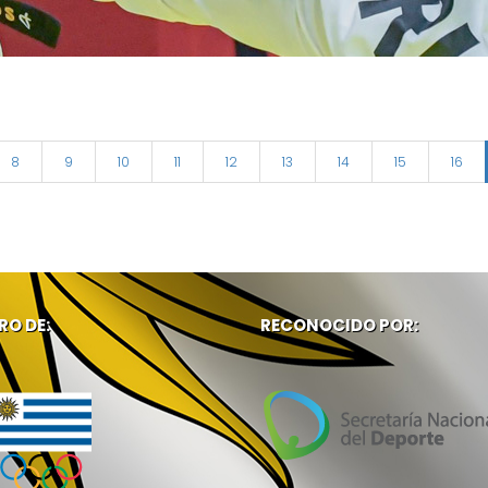
8
9
10
11
12
13
14
15
16
RO DE:
RECONOCIDO POR: