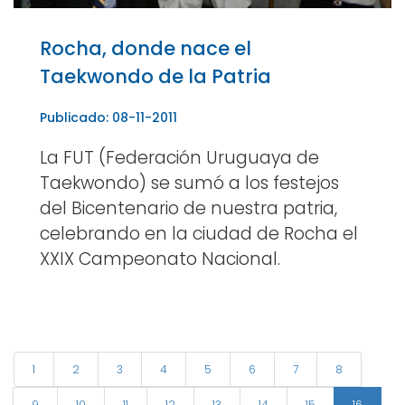
Rocha, donde nace el
Taekwondo de la Patria
Publicado: 08-11-2011
La FUT (Federación Uruguaya de
Taekwondo) se sumó a los festejos
del Bicentenario de nuestra patria,
celebrando en la ciudad de Rocha el
XXIX Campeonato Nacional.
1
2
3
4
5
6
7
8
9
10
11
12
13
14
15
16