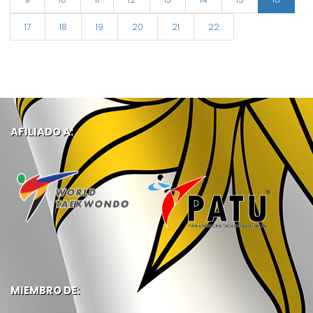
17
18
19
20
21
22
AFILIADO A:
MIEMBRO DE: