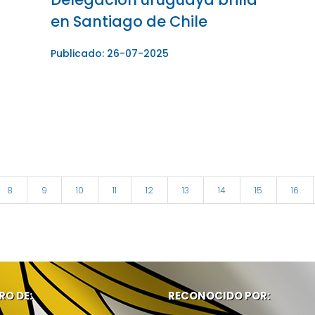
en Santiago de Chile
Publicado: 26-07-2025
8
9
10
11
12
13
14
15
16
RO DE:
RECONOCIDO POR: