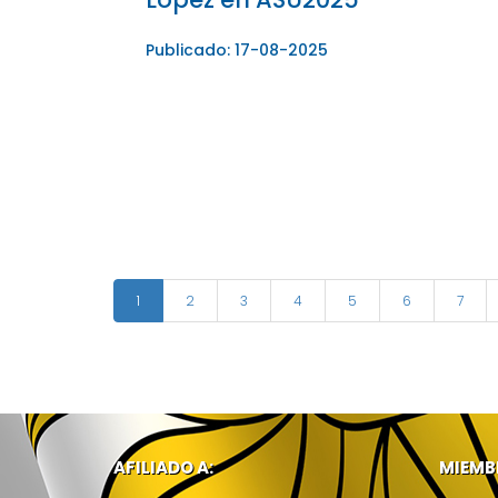
Publicado: 17-08-2025
1
2
3
4
5
6
7
AFILIADO A:
MIEMB