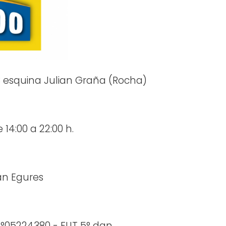
3 esquina Julian Graña (Rocha)
 14:00 a 22:00 h.
n Egures
°05224380 - FUT 5° dan.