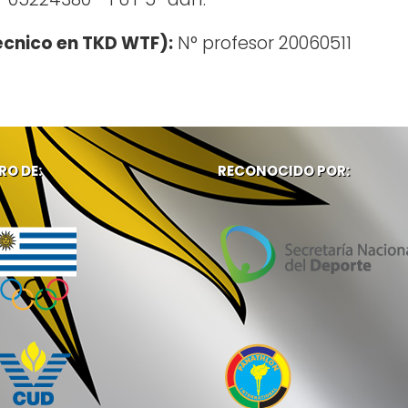
écnico en TKD WTF):
N° profesor 20060511
RO DE:
RECONOCIDO POR: