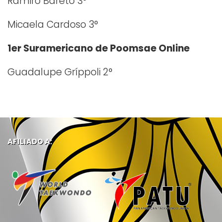
Ramiro Bareto 3°
Micaela Cardoso 3°
1er Suramericano de Poomsae Online
Guadalupe Gríppoli 2°
AFILIADO A: